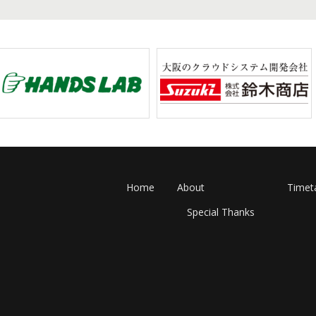
稿
ナ
ビ
ゲ
ー
シ
ョ
ン
Home
About
Timet
Special Thanks