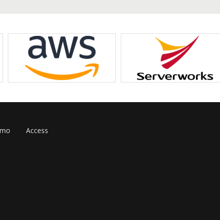
omo
Access