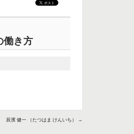
の働き方
辰濱 健一 （たつはま けんいち）
→