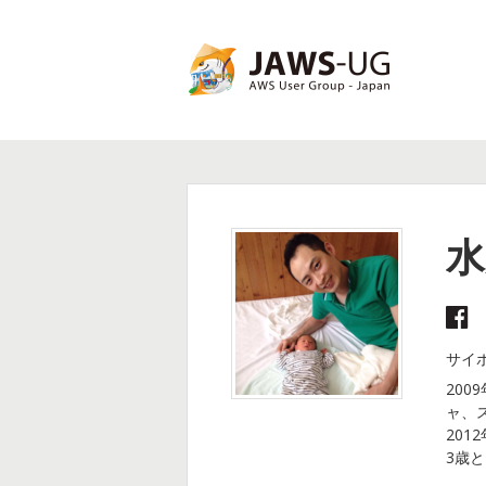
JAWS Festa 2017
水
サイ
20
ャ、
201
3歳